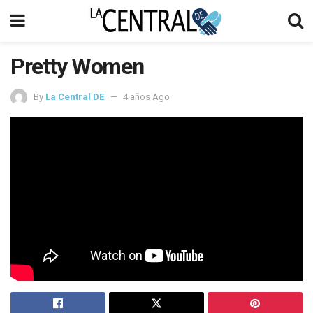
Pretty Women
By
La Central DE
4 años Ago