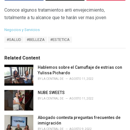
Conoce algunos tratamientos anti envejecimiento,
totalmente a tu alcance que te harán ver mas joven
C
Negocios y Servicios
a
T
#SALUD
#BELLEZA
#ESTETICA
t
a
e
g
g
s
o
Related Content
:
r
i
Hablemos sobre el Camuflaje de estrias con
e
Yulissa Pichardo
s
BY
LA CENTRAL DE
AGOSTO 11, 2022
:
NUBE SWEETS
BY
LA CENTRAL DE
AGOSTO 11, 2022
Abogado contesta preguntas frecuentes de
inmigración
BY
LA CENTRAL DE
AGOSTO 9, 2022