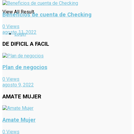
View All Result
Beneficios de cuenta de Checking
0 Views
agosto 11, 2022
Login
DE DIFICIL A FACIL
Plan de negocios
0 Views
agosto 9, 2022
AMATE MUJER
Amate Mujer
0 Views