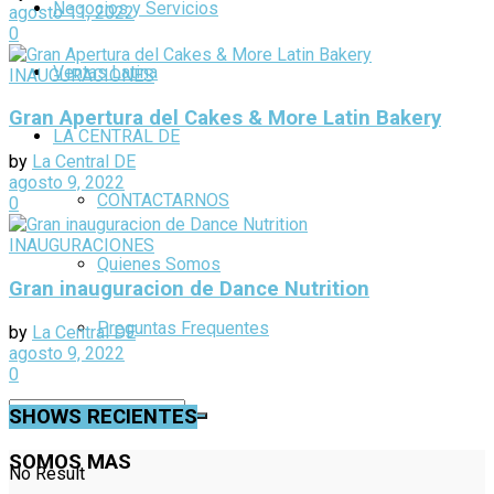
Negocios y Servicios
agosto 11, 2022
0
Ventas Latina
INAUGURACIONES
Gran Apertura del Cakes & More Latin Bakery
LA CENTRAL DE
by
La Central DE
agosto 9, 2022
CONTACTARNOS
0
INAUGURACIONES
Quienes Somos
Gran inauguracion de Dance Nutrition
Preguntas Frequentes
by
La Central DE
agosto 9, 2022
0
SHOWS RECIENTES
SOMOS MAS
No Result