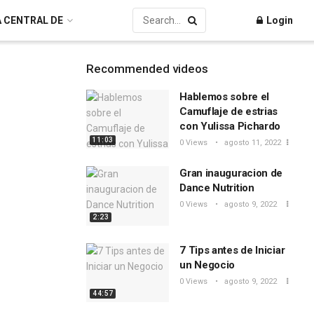
A CENTRAL DE
Login
Recommended videos
Hablemos sobre el
Camuflaje de estrias
con Yulissa Pichardo
11:03
0 Views
agosto 11, 2022
Gran inauguracion de
Dance Nutrition
0 Views
agosto 9, 2022
2:23
7 Tips antes de Iniciar
un Negocio
0 Views
agosto 9, 2022
44:57