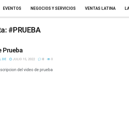
EVENTOS
NEGOCIOS Y SERVICIOS
VENTAS LATINA
L
ta:
#PRUEBA
e Prueba
L DE
JULIO 15, 2022
0
0
escripcion del video de prueba